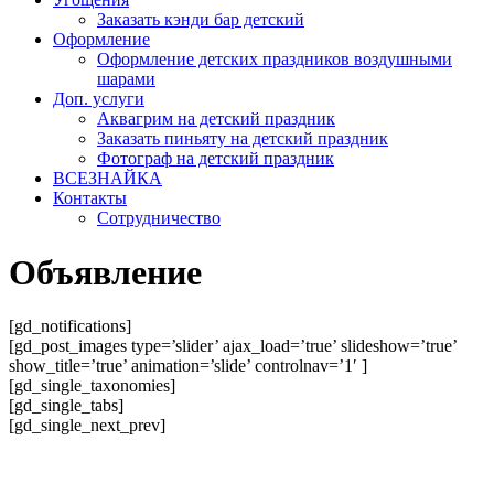
Заказать кэнди бар детский
Оформление
Оформление детских праздников воздушными
шарами
Доп. услуги
Аквагрим на детский праздник
Заказать пиньяту на детский праздник
Фотограф на детский праздник
ВСЕЗНАЙКА
Контакты
Сотрудничество
Объявление
[gd_notifications]
[gd_post_images type=’slider’ ajax_load=’true’ slideshow=’true’
show_title=’true’ animation=’slide’ controlnav=’1′ ]
[gd_single_taxonomies]
[gd_single_tabs]
[gd_single_next_prev]